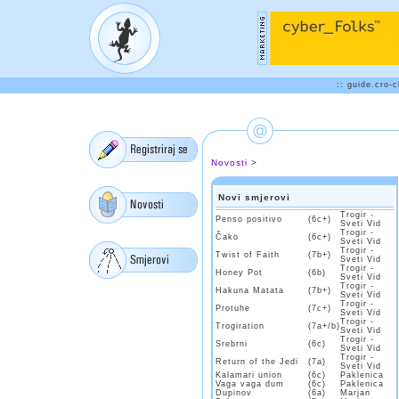
:: guide.cro-
Novosti
>
Novi smjerovi
Trogir -
Penso positivo
(6c+)
Sveti Vid
Trogir -
Čako
(6c+)
Sveti Vid
Trogir -
Twist of Faith
(7b+)
Sveti Vid
Trogir -
Honey Pot
(6b)
Sveti Vid
Trogir -
Hakuna Matata
(7b+)
Sveti Vid
Trogir -
Protuhe
(7c+)
Sveti Vid
Trogir -
Trogiration
(7a+/b)
Sveti Vid
Trogir -
Srebrni
(6c)
Sveti Vid
Trogir -
Return of the Jedi
(7a)
Sveti Vid
Kalamari union
(6c)
Paklenica
Vaga vaga dum
(6c)
Paklenica
Dupinov
(6a)
Marjan