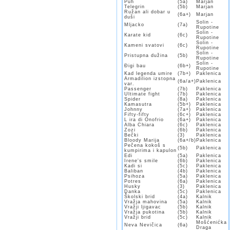
Puh
(5a)
Marjan
Telegrin
(5b)
Marjan
Ružan ali dobar u
(6a+)
Marjan
duši
Solin -
Mljacko
(7a)
Rupotine
Solin -
Karate kid
(6c)
Rupotine
Solin -
Kameni svatovi
(6c)
Rupotine
Solin -
Pristupna dužina
(5b)
Rupotine
Solin -
Đigi bau
(6b+)
Rupotine
Kad legenda umire
(7b+)
Paklenica
Armadilion izstopna
(6a/a+)
Paklenica
var.
Passenger
(7b)
Paklenica
Ultimate fight
(7b)
Paklenica
Spider
(8a)
Paklenica
Kamasutra
(5b+)
Paklenica
Johnny
(7a+)
Paklenica
Fifty-fifty
(6c+)
Paklenica
L ira di Onofrio
(6a+)
Paklenica
Alba Chiara
(6c)
Paklenica
Zozi
(6b)
Paklenica
Bečki
(3)
Paklenica
Bloody Marija
(6a+/b)
Paklenica
Pečena kokoš s
(5b)
Paklenica
kumpirima i kapulon
Edi
(5a)
Paklenica
Irene's smile
(6b)
Paklenica
Kadi si
(5c)
Paklenica
Baliban
(4b)
Paklenica
Psihoza
(5a)
Paklenica
Potres
(6a)
Paklenica
Husky
(3)
Paklenica
Danka
(5c)
Paklenica
Školski brid
(4a)
Kalnik
Vražja mahovina
(5a)
Kalnik
Vražji ljigavac
(5b)
Kalnik
Vražja pukotina
(5b)
Kalnik
Vražji brid
(5c)
Kalnik
Mošćenićka
Neva Nevičica
(6a)
Draga